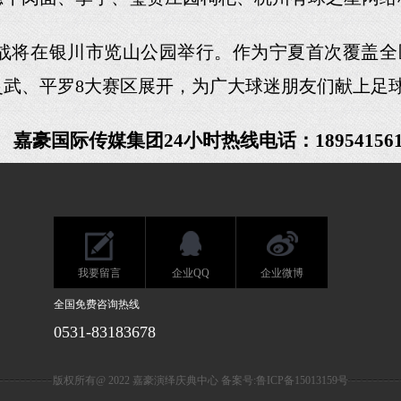
战将在银川市览山公园举行。作为宁夏首次覆盖全
武、平罗8大赛区展开，为广大球迷朋友们献上足
嘉豪国际传媒
集团
24小时热线电话：
18954156
我要留言
企业QQ
企业微博
全国免费咨询热线
0531-83183678
版权所有@ 2022 嘉豪演绎庆典中心 备案号:
鲁ICP备15013159号