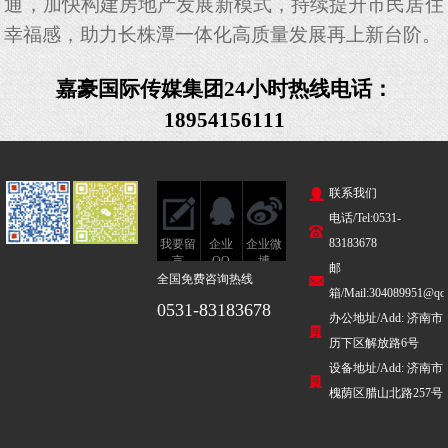
通，加快构建房地产发展新模式，持续提升市民居住
幸福感，助力长株潭一体化高质量发展再上新台阶。
嘉豪国际传媒
集团
24小时热线电话：
18954156111
联系我们
电话/Tel:0531-
83183678
我要留
企业
企业微
言
QQ
博
邮
全国免费咨询热线
箱/Mail:304089951@qq
0531-83183678
办公地址/Add: 济南市
历下区解放路6号
设备地址/Add: 济南市
槐荫区腊山北路257号