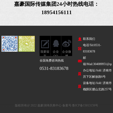
嘉豪国际传媒
集团
24小时热线电话：
18954156111
联系我们
电话/Tel:0531-
83183678
我要留
企业
企业微
言
QQ
博
邮
全国免费咨询热线
箱/Mail:304089951@qq
0531-83183678
办公地址/Add: 济南市
历下区解放路6号
设备地址/Add: 济南市
槐荫区腊山北路257号
版权所有@ 2022 嘉豪演绎庆典中心 备案号:
鲁ICP备15013159号