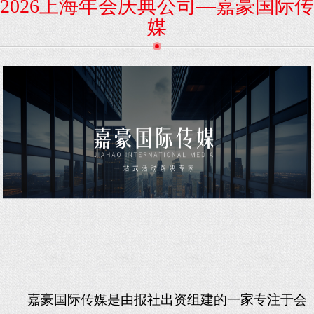
2026上海年会庆典公司—嘉豪国际传
媒
嘉豪
国际传媒是由报社出资组建的
一家
专注于
会